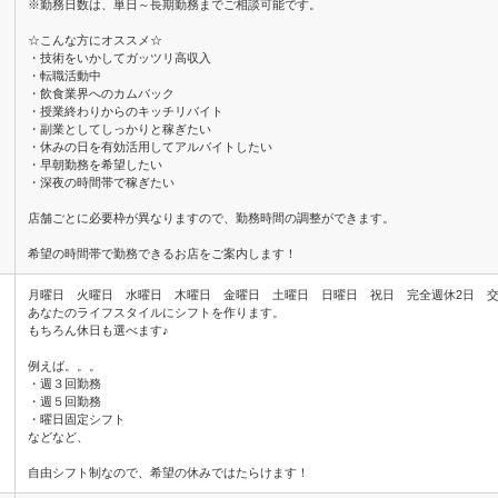
※勤務日数は、単日～長期勤務までご相談可能です。
☆こんな方にオススメ☆
・技術をいかしてガッツリ高収入
・転職活動中
・飲食業界へのカムバック
・授業終わりからのキッチリバイト
・副業としてしっかりと稼ぎたい
・休みの日を有効活用してアルバイトしたい
・早朝勤務を希望したい
・深夜の時間帯で稼ぎたい
店舗ごとに必要枠が異なりますので、勤務時間の調整ができます。
希望の時間帯で勤務できるお店をご案内します！
月曜日 火曜日 水曜日 木曜日 金曜日 土曜日 日曜日 祝日 完全週休2日 
あなたのライフスタイルにシフトを作ります。
もちろん休日も選べます♪
例えば。。。
・週３回勤務
・週５回勤務
・曜日固定シフト
などなど、
自由シフト制なので、希望の休みではたらけます！