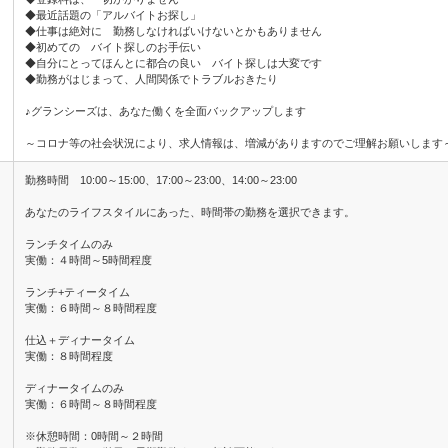
◆最近話題の「アルバイトお探し」
◆仕事は絶対に 勤務しなければいけないとかもありません
◆初めての バイト探しのお手伝い
◆自分にとってほんとに都合の良い バイト探しは大変です
◆勤務がはじまって、人間関係でトラブルおきたり
♪グランシーズは、あなた働くを全面バックアップします
～コロナ等の社会状況により、求人情報は、増減がありますのでご理解お願いします
勤務時間 10:00～15:00、17:00～23:00、14:00～23:00
あなたのライフスタイルにあった、時間帯の勤務を選択できます。
ランチタイムのみ
実働：４時間～5時間程度
ランチ+ティータイム
実働：６時間～８時間程度
仕込＋ディナータイム
実働：８時間程度
ディナータイムのみ
実働：６時間～８時間程度
※休憩時間：0時間～２時間