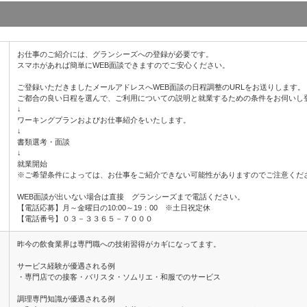
お仕事のご紹介には、グランシーズへの登録が必要です。
スマホがあれば簡単にWEB面談できますのでご安心ください。
ご登録いただきましたメールアドレスへWEB面談の日程調整のURLをお送りします。
ご都合の良い日程を選んで、ご利用についての説明と就業するための条件をお伺いし
↓
ワーキングプランおよびお仕事紹介をいたします。
↓
書類選考・面談
↓
就業開始
※ご希望条件によっては、お仕事をご紹介できない可能性がありますのでご注意くだ
WEB面談が出いない場合は直接 グランシーズまで電話ください。
【電話応募】月～金曜日の10:00～19：00 ※土日祝定休
【電話番号】０３－３３６５－７０００
昨今の飲食業界は専門職への技術習得がカギになってます。
サービス経験が優遇される例
・専門店での接客・バリスタ・ソムリエ・和服でのサービス
調理専門知識が優遇される例