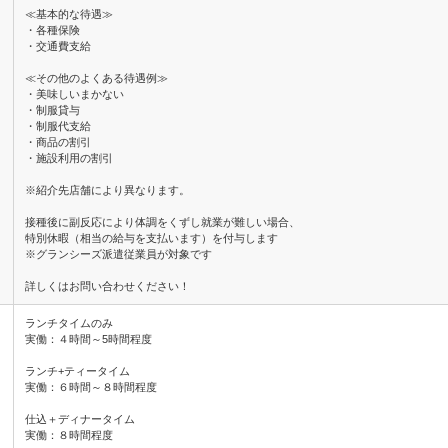
≪基本的な待遇≫
・各種保険
・交通費支給
≪その他のよくある待遇例≫
・美味しいまかない
・制服貸与
・制服代支給
・商品の割引
・施設利用の割引
※紹介先店舗により異なります。
接種後に副反応により体調をくずし就業が難しい場合、
特別休暇（相当の給与を支払います）を付与します
※グランシーズ派遣従業員が対象です
詳しくはお問い合わせください！
ランチタイムのみ
実働：４時間～5時間程度
ランチ+ティータイム
実働：６時間～８時間程度
仕込＋ディナータイム
実働：８時間程度