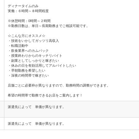
ディナータイムのみ
実働：６時間～８時間程度
※休憩時間：0時間～２時間
※勤務日数は、単日～長期勤務までご相談可能です。
☆こんな方にオススメ☆
・技術をいかしてガッツリ高収入
・転職活動中
・飲食業界へのカムバック
・授業終わりからのキッチリバイト
・副業としてしっかりと稼ぎたい
・休みの日を有効活用してアルバイトしたい
・早朝勤務を希望したい
・深夜の時間帯で稼ぎたい
店舗ごとに必要枠が異なりますので、勤務時間の調整ができます。
希望の時間帯で勤務できるお店をご案内します！
派遣先によって 単価が異なります。
派遣先によって 単価が異なります。