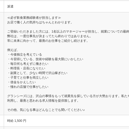
派遣
≪必ず飲食業務経験者が担当します≫
お店で働く人の気持ちはちゃんとわかります。
ご登録いただきました方には、1名以上のマネージャーが担当し、就業についての最
弊社は、一度仕事先が決まってたら終わりではありません。
常に未来に向かって、最善のお仕事をご紹介し続けます。
例えば、
・今後独立を考えている
・今習得している、技術や経験を最大限にいかしたい
・毎日何も考えずに働きたい
・料理長・店長になりたい
・副業として、少ない時間で沢山稼ぎたい
・子育てと仕事を両立したい
・借金をかえしたい
・憧れの店舗で仕事がしたい
グランシーズには、沢山の事情をもって就業先を探している方が大勢おります。私た
利用し、最善と思われる求人情報を提供致します。
その他、気になる事はどんなことでも聞いてください♪
時給 1,500 円