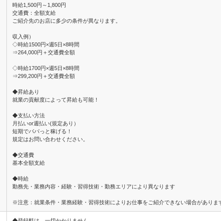
時給1,500円～1,800円
交通費：全額支給
ご紹介先のお店に多少の条件が異なります。
収入例）
◇時給1500円×週5日×8時間
⇒264,000円＋交通費全額
◇時給1700円×週5日×8時間
⇒299,200円＋交通費全額
◆昇給あり
就業の貢献度によって昇給も可能！
◆支払い方法
月払いor週払い(規定あり）
短期でパパっと稼げる！
規定はお問い合わせください。
◆交通費
基本全額支給
◆時給
勤務先・業務内容・経験・習得技術・勤務エリアにより異なります
※注意：就業条件・業務経験・習得技術によりお仕事をご紹介できない場合がありま
◆登録料は、一切かかりません